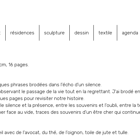
t
résidences
sculpture
dessin
textile
agenda
7cm, 16 pages.
lques phrases brodées dans l'écho d'un silence.
s, observant le passage de la vie tout en la regrettant. J'ai brod
ques pages pour revisiter notre histoire.
e le silence et la présence, entre les souvenirs et l'oubli, entre la t
er face au vide, traces des souvenirs d'un être cher qui contin
l avec de l'avocat, du thé, de l'oignon, toile de jute et tulle.